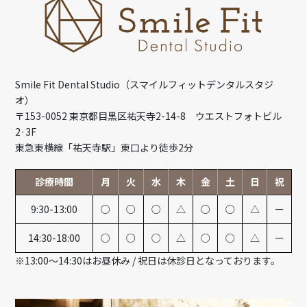
Smile Fit Dental Studio（スマイルフィットデンタルスタジ
オ）
〒153-0052 東京都目黒区祐天寺2-14-8 ウエストフォトビル
2·3F
東急東横線「祐天寺駅」東口より徒歩2分
診療時間
月
火
水
木
金
土
日
祝
9:30-13:00
○
○
○
△
○
○
△
ー
14:30-18:00
○
○
○
△
○
○
△
ー
※13:00～14:30はお昼休み / 祝日は休診日となっております。