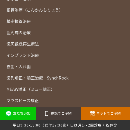
根管治療（こんかんちりょう）
精密根管治療
歯周病の治療
歯周組織再生療法
インプラント治療
義歯・入れ歯
歯列矯正・矯正治療 SynchRock
MEAW矯正（ミュー矯正）
マウスピース矯正
お子様の治療と予防
友だち追加
電話でご予約
ネットでご予約
小児矯正（子供の歯並び）
平日9:30-18:00（受付17:30迄）日は月1～2回診療 / 祝休診