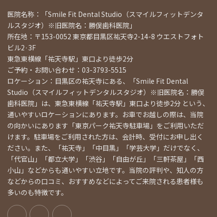
医院名称：「Smile Fit Dental Studio（スマイルフィットデンタ
ルスタジオ）※旧医院名：勝俣歯科医院」
所在地：〒153-0052 東京都目黒区祐天寺2-14-8 ウエストフォト
ビル2·3F
東急東横線「祐天寺駅」東口より徒歩2分
ご予約・お問い合わせ：03-3793-5515
ロケーション：目黒区の祐天寺にある、「Smile Fit Dental
Studio（スマイルフィットデンタルスタジオ）※旧医院名：勝俣
歯科医院」は、東急東横線「祐天寺駅」東口より徒歩2分 という、
通いやすいロケーションにあります。お車でお越しの際は、当院
の向かいにあります「東京パーク祐天寺駐車場」をご利用いただ
けます。駐車場をご利用された方は、会計時、受付にお申し出く
ださい。また、「祐天寺」「中目黒」「学芸大学」だけでなく、
「代官山」「都立大学」「渋谷」「自由が丘」「三軒茶屋」「西
小山」などからも通いやすい立地です。当院の評判や、知人の方
などからの口コミ、おすすめなどによってご来院される患者様も
多いのも特徴です。