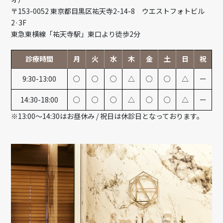
〒153-0052 東京都目黒区祐天寺2-14-8 ウエストフォトビル
2·3F
東急東横線「祐天寺駅」東口より徒歩2分
診療時間
月
火
水
木
金
土
日
祝
9:30-13:00
○
○
○
△
○
○
△
ー
14:30-18:00
○
○
○
△
○
○
△
ー
※13:00～14:30はお昼休み / 祝日は休診日となっております。