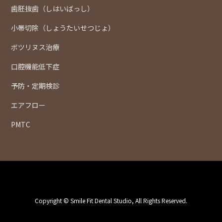
歯胚抜歯（しはいばっし）
小帯切除（しょうたいせつじょ）
ボツリヌス治療
口腔機能低下症
予防・定期検診
エアフロー
PMTC
Copyright © Smile Fit Dental Studio, All Rights Reserved.