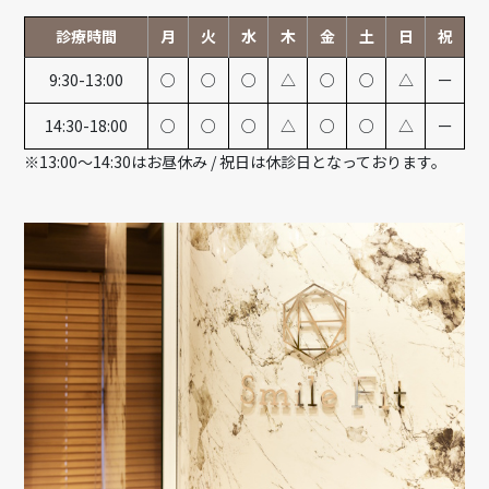
診療時間
月
火
水
木
金
土
日
祝
9:30-13:00
○
○
○
△
○
○
△
ー
14:30-18:00
○
○
○
△
○
○
△
ー
※13:00～14:30はお昼休み / 祝日は休診日となっております。