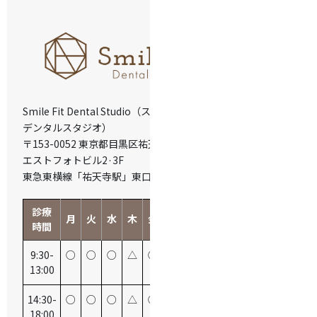
Smile Fit Dental Studio（スマイルフィット
デンタルスタジオ）
〒153-0052 東京都目黒区祐天寺2-14-8 ウ
エストフォトビル2·3F
東急東横線「祐天寺駅」東口より徒歩2分
診療
月
火
水
木
金
土
日
祝
時間
9:30-
○
○
○
△
○
○
△
ー
13:00
14:30-
○
○
○
△
○
○
△
ー
18:00