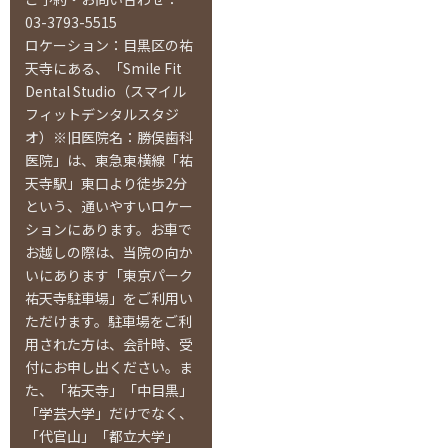
03-3793-5515
ロケーション：目黒区の祐
天寺にある、「Smile Fit
Dental Studio（スマイル
フィットデンタルスタジ
オ）※旧医院名：勝俣歯科
医院」は、東急東横線「祐
天寺駅」東口より徒歩2分
という、通いやすいロケー
ションにあります。お車で
お越しの際は、当院の向か
いにあります「東京パーク
祐天寺駐車場」をご利用い
ただけます。駐車場をご利
用された方は、会計時、受
付にお申し出ください。ま
た、「祐天寺」「中目黒」
「学芸大学」だけでなく、
「代官山」「都立大学」