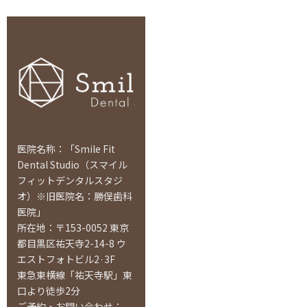
医院名称：「Smile Fit
Dental Studio（スマイル
フィットデンタルスタジ
オ）※旧医院名：勝俣歯科
医院」
所在地：〒153-0052 東京
都目黒区祐天寺2-14-8 ウ
エストフォトビル2·3F
東急東横線「祐天寺駅」東
口より徒歩2分
ご予約・お問い合わせ：