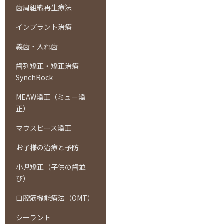
歯周組織再生療法
インプラント治療
義歯・入れ歯
歯列矯正・矯正治療
SynchRock
MEAW矯正（ミュー矯
正）
マウスピース矯正
お子様の治療と予防
小児矯正（子供の歯並
び）
口腔筋機能療法（OMT）
シーラント