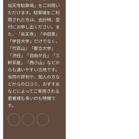
祐天寺駐車場」をご利用い
ただけます。駐車場をご利
用された方は、会計時、受
付にお申し出ください。ま
た、「祐天寺」「中目黒」
「学芸大学」だけでなく、
「代官山」「都立大学」
「渋谷」「自由が丘」「三
軒茶屋」「西小山」などか
らも通いやすい立地です。
当院の評判や、知人の方な
どからの口コミ、おすすめ
などによってご来院される
患者様も多いのも特徴で
す。