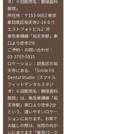
オ）※旧医院名：勝俣歯科
医院」
所在地：〒153-0052 東京
都目黒区祐天寺2-14-8 ウ
エストフォトビル2·3F
東急東横線「祐天寺駅」東
口より徒歩2分
ご予約・お問い合わせ：
03-3793-5515
ロケーション：目黒区の祐
天寺にある、「Smile Fit
Dental Studio（スマイル
フィットデンタルスタジ
オ）※旧医院名：勝俣歯科
医院」は、東急東横線「祐
天寺駅」東口より徒歩2分
という、通いやすいロケー
ションにあります。お車で
お越しの際は、当院の向か
いにあります「東京パーク