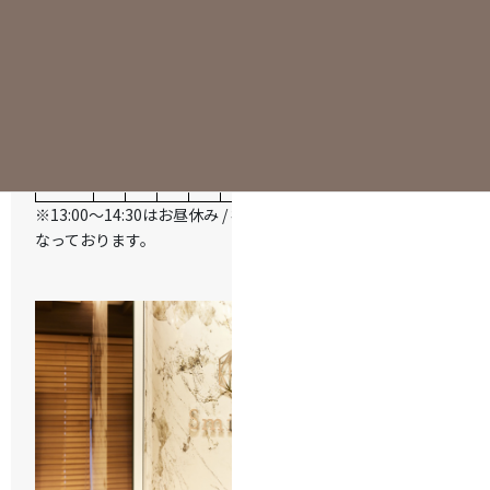
診療
月
火
水
木
金
土
日
祝
時間
9:30-
○
○
○
△
○
○
△
ー
13:00
14:30-
○
○
○
△
○
○
△
ー
18:00
※13:00～14:30はお昼休み / 祝日は休診日と
なっております。