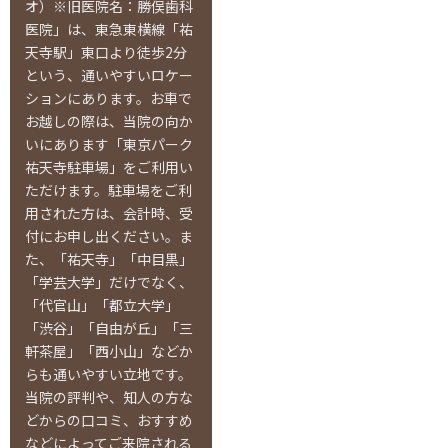
オ）※旧医院名：勝俣歯科
医院」は、東急東横線「祐
天寺駅」東口より徒歩2分
という、通いやすいロケー
ションにあります。お車で
お越しの際は、当院の向か
いにあります「東京パーク
祐天寺駐車場」をご利用い
ただけます。駐車場をご利
用された方は、会計時、受
付にお申し出ください。ま
た、「祐天寺」「中目黒」
「学芸大学」だけでなく、
「代官山」「都立大学」
「渋谷」「自由が丘」「三
軒茶屋」「西小山」などか
らも通いやすい立地です。
当院の評判や、知人の方な
どからの口コミ、おすすめ
などによってご来院される