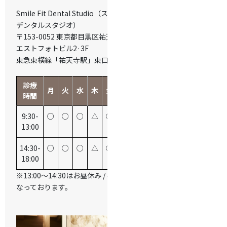
Smile Fit Dental Studio（スマイルフィット
デンタルスタジオ）
〒153-0052 東京都目黒区祐天寺2-14-8 ウ
エストフォトビル2·3F
東急東横線「祐天寺駅」東口より徒歩2分
診療
月
火
水
木
金
土
日
祝
時間
9:30-
○
○
○
△
○
○
△
ー
13:00
14:30-
○
○
○
△
○
○
△
ー
18:00
※13:00～14:30はお昼休み / 祝日は休診日と
なっております。