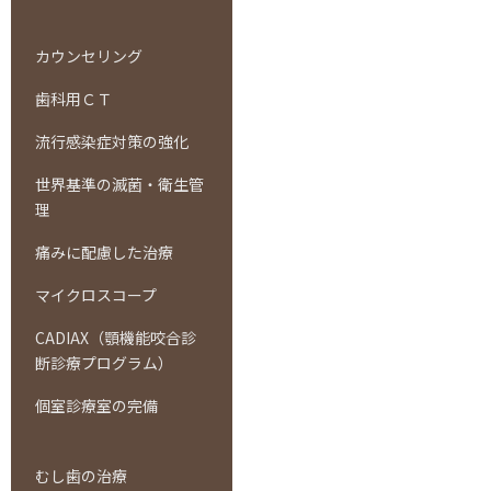
カウンセリング
歯科用ＣＴ
流行感染症対策の強化
世界基準の滅菌・衛生管
理
痛みに配慮した治療
マイクロスコープ
CADIAX（顎機能咬合診
断診療プログラム）
個室診療室の完備
むし歯の治療