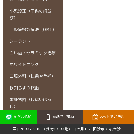
小児矯正（子供の歯並
び）
口腔筋機能療法（OMT）
シーラント
白い歯・セラミック治療
ホワイトニング
口腔外科（抜歯や手術）
親知らずの抜歯
歯胚抜歯（しはいばっ
し）
友だち追加
電話でご予約
ネットでご予約
小帯切除（しょうたいせ
つじょ）
平日9:30-18:00（受付17:30迄）日は月1～2回診療 / 祝休診