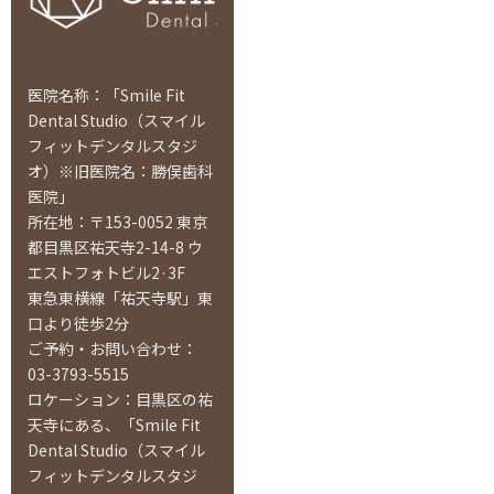
医院名称：「Smile Fit
Dental Studio（スマイル
フィットデンタルスタジ
オ）※旧医院名：勝俣歯科
医院」
所在地：〒153-0052 東京
都目黒区祐天寺2-14-8 ウ
エストフォトビル2·3F
東急東横線「祐天寺駅」東
口より徒歩2分
ご予約・お問い合わせ：
03-3793-5515
ロケーション：目黒区の祐
天寺にある、「Smile Fit
Dental Studio（スマイル
フィットデンタルスタジ