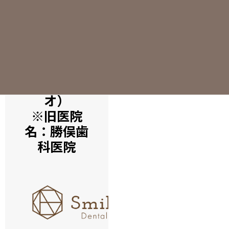
Smile Fit
Dental
Studio（
スマイルフ
ィットデン
タルスタジ
オ）
※旧医院
名：勝俣歯
科医院