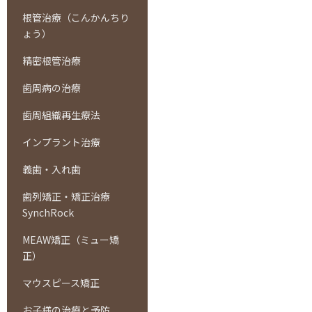
根管治療（こんかんちり
ょう）
精密根管治療
歯周病の治療
歯周組織再生療法
インプラント治療
義歯・入れ歯
歯列矯正・矯正治療
SynchRock
MEAW矯正（ミュー矯
正）
マウスピース矯正
お子様の治療と予防