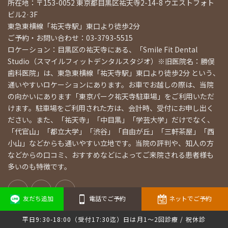
所在地：〒153-0052 東京都目黒区祐天寺2-14-8 ウエストフォト
ビル2·3F
東急東横線「祐天寺駅」東口より徒歩2分
ご予約・お問い合わせ：03-3793-5515
ロケーション：目黒区の祐天寺にある、「Smile Fit Dental
Studio（スマイルフィットデンタルスタジオ）※旧医院名：勝俣
歯科医院」は、東急東横線「祐天寺駅」東口より徒歩2分 という、
通いやすいロケーションにあります。お車でお越しの際は、当院
の向かいにあります「東京パーク祐天寺駐車場」をご利用いただ
けます。駐車場をご利用された方は、会計時、受付にお申し出く
ださい。また、「祐天寺」「中目黒」「学芸大学」だけでなく、
「代官山」「都立大学」「渋谷」「自由が丘」「三軒茶屋」「西
小山」などからも通いやすい立地です。当院の評判や、知人の方
などからの口コミ、おすすめなどによってご来院される患者様も
多いのも特徴です。
友だち追加
電話でご予約
ネットでご予約
平日9:30-18:00（受付17:30迄）日は月1～2回診療 / 祝休診
歯科医師紹介