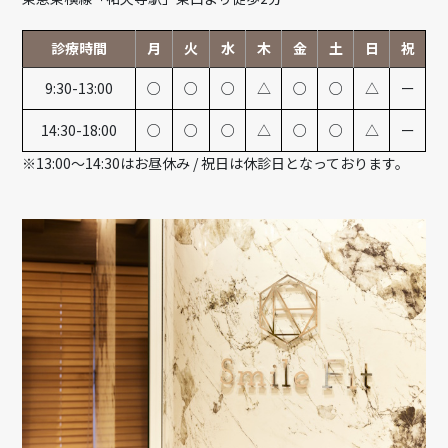
診療時間
月
火
水
木
金
土
日
祝
9:30-13:00
○
○
○
△
○
○
△
ー
14:30-18:00
○
○
○
△
○
○
△
ー
※13:00～14:30はお昼休み / 祝日は休診日となっております。