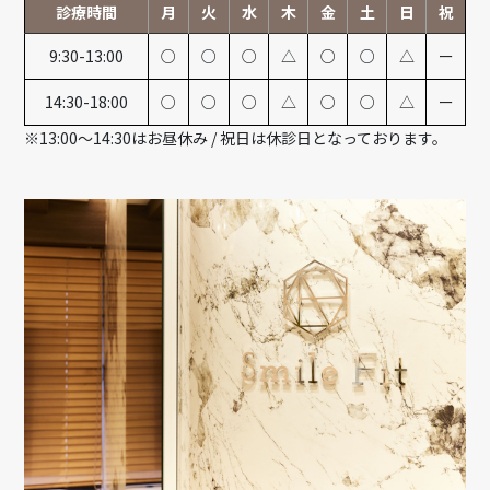
診療時間
月
火
水
木
金
土
日
祝
9:30-13:00
○
○
○
△
○
○
△
ー
14:30-18:00
○
○
○
△
○
○
△
ー
※13:00～14:30はお昼休み / 祝日は休診日となっております。