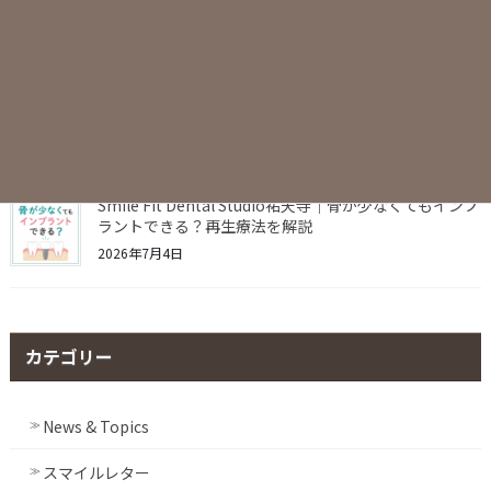
ら？年齢別の開始目安
2026年7月8日
Smile Fit Dental Studio祐天寺｜歯周病は全身病と関係
する？糖尿病・心臓病との深い関係とは
2026年7月5日
Smile Fit Dental Studio祐天寺｜骨が少なくてもインプ
ラントできる？再生療法を解説
2026年7月4日
カテゴリー
News & Topics
スマイルレター