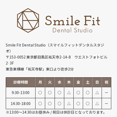
Smile Fit Dental Studio（スマイルフィットデンタルスタジ
オ）
〒153-0052 東京都目黒区祐天寺2-14-8 ウエストフォトビル
2·3F
東急東横線「祐天寺駅」東口より徒歩2分
診療時間
月
火
水
木
金
土
日
祝
9:30-13:00
○
○
○
△
○
○
△
ー
14:30-18:00
○
○
○
△
○
○
△
ー
※13:00～14:30はお昼休み / 祝日は休診日となっております。