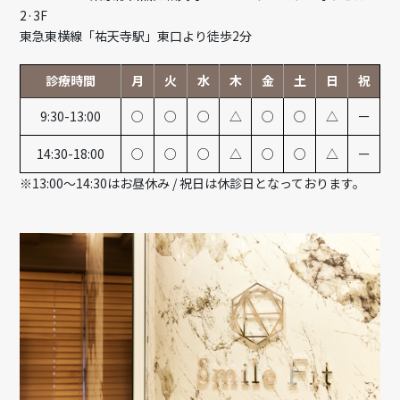
2·3F
東急東横線「祐天寺駅」東口より徒歩2分
診療時間
月
火
水
木
金
土
日
祝
9:30-13:00
○
○
○
△
○
○
△
ー
14:30-18:00
○
○
○
△
○
○
△
ー
※13:00～14:30はお昼休み / 祝日は休診日となっております。