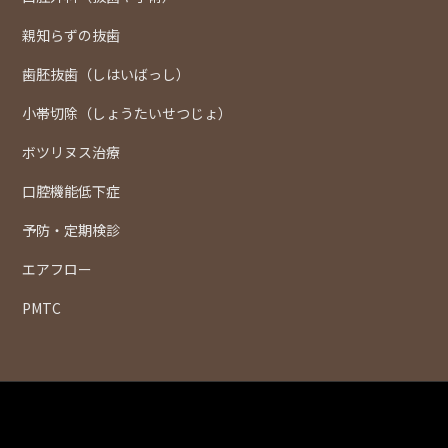
親知らずの抜歯
歯胚抜歯（しはいばっし）
小帯切除（しょうたいせつじょ）
ボツリヌス治療
口腔機能低下症
予防・定期検診
エアフロー
PMTC