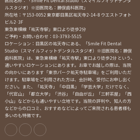
医院名称：「Smile Fit Dental Studio（スマイルフィットデンタ
ルスタジオ）※旧医院名：勝俣歯科医院」
所在地：〒153-0052 東京都目黒区祐天寺2-14-8 ウエストフォト
ビル2·3F
東急東横線「祐天寺駅」東口より徒歩2分
ご予約・お問い合わせ：03-3793-5515
ロケーション：目黒区の祐天寺にある、「Smile Fit Dental
Studio（スマイルフィットデンタルスタジオ）※旧医院名：勝俣
歯科医院」は、東急東横線「祐天寺駅」東口より徒歩2分 という、
通いやすいロケーションにあります。お車でお越しの際は、当院
の向かいにあります「東京パーク祐天寺駐車場」をご利用いただ
けます。駐車場をご利用された方は、会計時、受付にお申し出く
ださい。また、「祐天寺」「中目黒」「学芸大学」だけでなく、
「代官山」「都立大学」「渋谷」「自由が丘」「三軒茶屋」「西
小山」などからも通いやすい立地です。当院の評判や、知人の方
などからの口コミ、おすすめなどによってご来院される患者様も
多いのも特徴です。