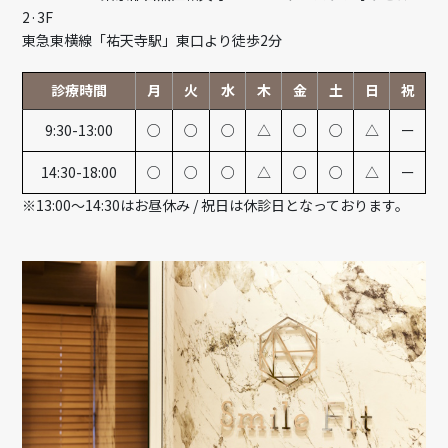
2·3F
東急東横線「祐天寺駅」東口より徒歩2分
診療時間
月
火
水
木
金
土
日
祝
9:30-13:00
○
○
○
△
○
○
△
ー
14:30-18:00
○
○
○
△
○
○
△
ー
※13:00～14:30はお昼休み / 祝日は休診日となっております。