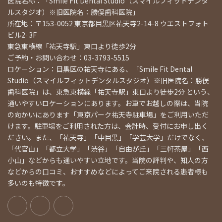
医院名称：「Smile Fit Dental Studio（スマイルフィットデンタ
ルスタジオ）※旧医院名：勝俣歯科医院」
所在地：〒153-0052 東京都目黒区祐天寺2-14-8 ウエストフォト
ビル2·3F
東急東横線「祐天寺駅」東口より徒歩2分
ご予約・お問い合わせ：03-3793-5515
ロケーション：目黒区の祐天寺にある、「Smile Fit Dental
Studio（スマイルフィットデンタルスタジオ）※旧医院名：勝俣
歯科医院」は、東急東横線「祐天寺駅」東口より徒歩2分 という、
通いやすいロケーションにあります。お車でお越しの際は、当院
の向かいにあります「東京パーク祐天寺駐車場」をご利用いただ
けます。駐車場をご利用された方は、会計時、受付にお申し出く
ださい。また、「祐天寺」「中目黒」「学芸大学」だけでなく、
「代官山」「都立大学」「渋谷」「自由が丘」「三軒茶屋」「西
小山」などからも通いやすい立地です。当院の評判や、知人の方
などからの口コミ、おすすめなどによってご来院される患者様も
多いのも特徴です。