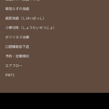
親知らずの抜歯
歯胚抜歯（しはいばっし）
小帯切除（しょうたいせつじょ）
ボツリヌス治療
口腔機能低下症
予防・定期検診
エアフロー
PMTC