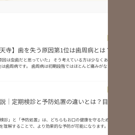
News & Topi
 Studio祐天寺】歯を失う原因第1位は歯周病とは？
原因は虫歯だと思っていた」 そう考えている方は少なくありません。し
位は歯周病です。 歯周病は初期段階ではほとんど痛みがなく、気付かな
News & Topi
Studioが解説｜定期検診と予防処置の違いとは？目的と内容
期検診」と「予防処置」は、どちらもお口の健康を守るために重要ですが
を理解することで、より効果的な予防が可能になります。 定期検診とは