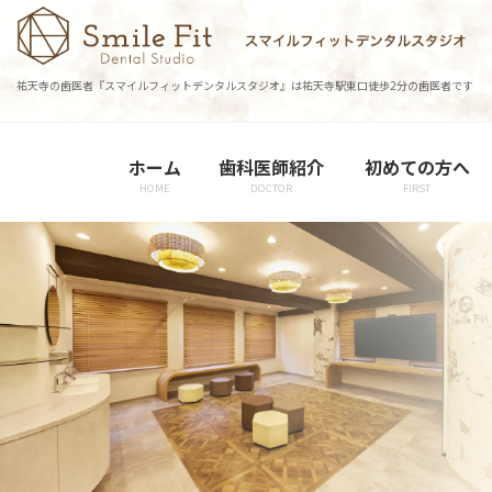
コ
ナ
ン
ビ
テ
ゲ
祐天寺の歯医者『スマイルフィットデンタルスタジオ』は祐天寺駅東口徒歩2分の歯医者です
ン
ー
ツ
シ
に
ョ
ホーム
歯科医師紹介
初めての方へ
移
ン
HOME
DOCTOR
FIRST
動
に
移
動