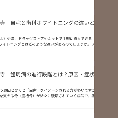
News & Topi
Studio祐天寺｜自宅と歯科ホワイトニングの違いとは？効果
は？ 近年、ドラッグストアやネットで手軽に購入できる「自宅ホワイト
ワイトニングとはどのような違いがあるのでしょうか。 見た目の白さだ
News & Topi
Studio祐天寺｜歯周病の進行段階とは？原因・症状・予防法
失う原因と聞くと「虫歯」をイメージされる方が多いですが、実は最も多
歯を支える骨（歯槽骨）が徐々に破壊されていく病気で、痛みが少ないま
News & Topi