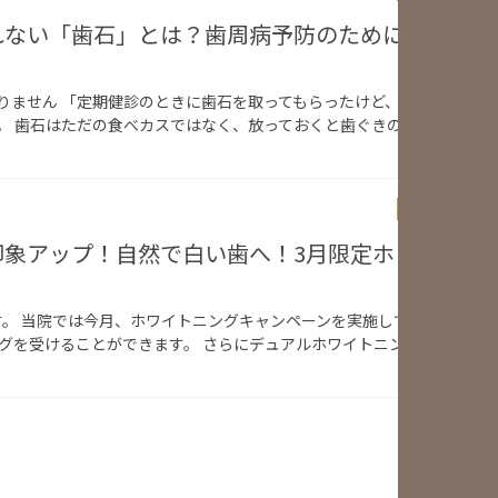
れない「歯石」とは？歯周病予防のために知ってお
りません 「定期健診のときに歯石を取ってもらったけど、実はよくわか
。 歯石はただの食べカスではなく、放っておくと歯ぐきの炎症や歯周病
News & Topi
印象アップ！自然で白い歯へ！3月限定ホワイトニ
。 当院では今月、ホワイトニングキャンペーンを実施しています。 通
ングを受けることができます。 さらにデュアルホワイトニングをご希望