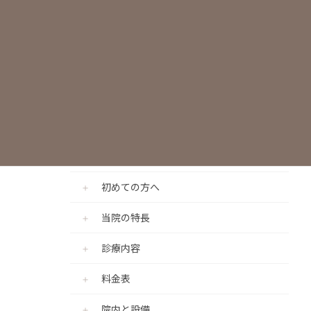
CADIAX（顎機能咬合診断診療プログラ
ム）
個室診療室の完備
基本メニュー
歯科医師紹介
初めての方へ
当院の特長
診療内容
料金表
院内と設備