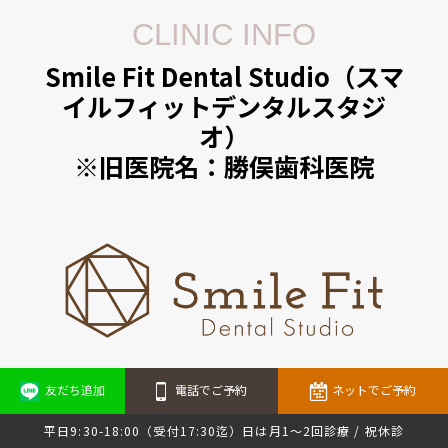
CLINIC INFO
Smile Fit Dental Studio（スマ
イルフィットデンタルスタジ
オ）
※旧医院名：勝俣歯科医院
Smile Fit Dental Studio（スマイルフィットデンタルスタジ
友だち追加
電話でご予約
ネットでご予約
オ）
〒153-0052 東京都目黒区祐天寺2-14-8 ウエストフォトビル
平日9:30-18:00（受付17:30迄）日は月1～2回診療 / 祝休診