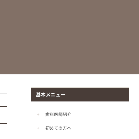
世界基準の滅菌・衛生管理
痛みに配慮した治療
マイクロスコープ
CADIAX（顎機能咬合診断診療プログラ
ム）
個室診療室の完備
基本メニュー
歯科医師紹介
初めての方へ