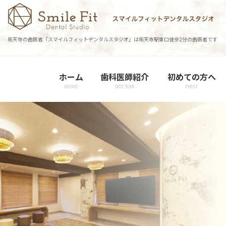
コ
ナ
ン
ビ
テ
ゲ
祐天寺の歯医者『スマイルフィットデンタルスタジオ』は祐天寺駅東口徒歩2分の歯医者です
ン
ー
ツ
シ
に
ョ
ホーム
歯科医師紹介
初めての方へ
移
ン
HOME
DOCTOR
FIRST
動
に
移
動