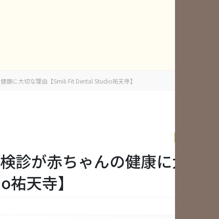
理由【Smili Fit Dental Studio祐天寺】
News & Topi
検診が赤ちゃんの健康に大切な
udio祐天寺】