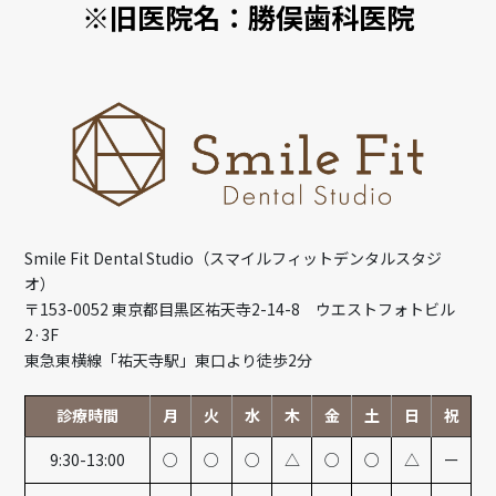
※旧医院名：勝俣歯科医院
Smile Fit Dental Studio（スマイルフィットデンタルスタジ
オ）
〒153-0052 東京都目黒区祐天寺2-14-8 ウエストフォトビル
2·3F
東急東横線「祐天寺駅」東口より徒歩2分
診療時間
月
火
水
木
金
土
日
祝
9:30-13:00
○
○
○
△
○
○
△
ー