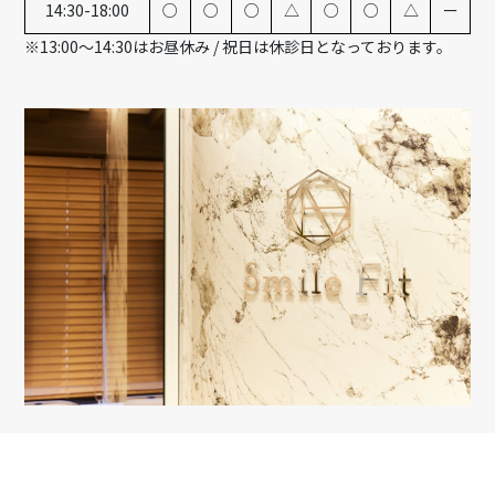
14:30-18:00
○
○
○
△
○
○
△
ー
※13:00～14:30はお昼休み / 祝日は休診日となっております。