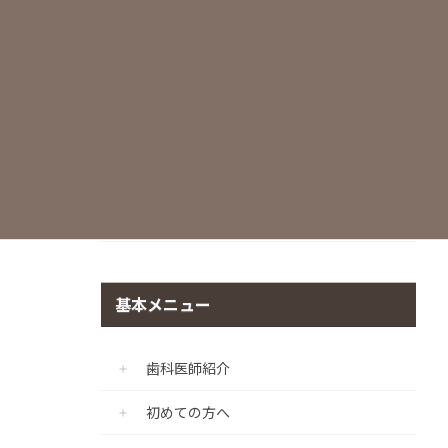
世界基準の滅菌・衛生管理
痛みに配慮した治療
マイクロスコープ
CADIAX（顎機能咬合診断診療プログラ
ム）
個室診療室の完備
基本メニュー
歯科医師紹介
初めての方へ