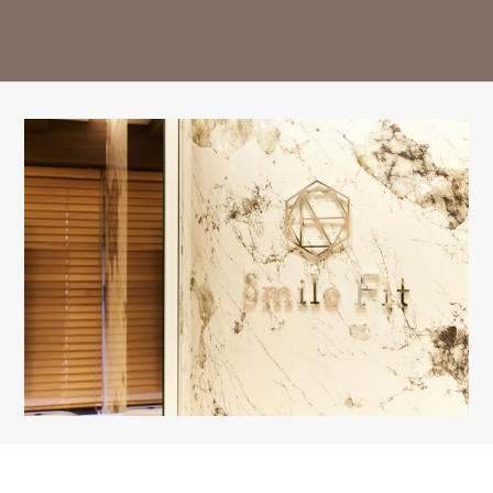
14:30-18:00
○
○
○
△
○
○
△
ー
※13:00～14:30はお昼休み / 祝日は休診日となっております。