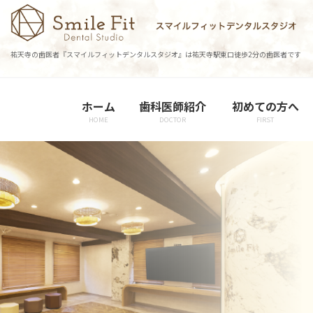
コ
ナ
ン
ビ
テ
ゲ
祐天寺の歯医者『スマイルフィットデンタルスタジオ』は祐天寺駅東口徒歩2分の歯医者です
ン
ー
ツ
シ
に
ョ
ホーム
歯科医師紹介
初めての方へ
移
ン
HOME
DOCTOR
FIRST
動
に
移
動