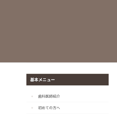
世界基準の滅菌・衛生管理
痛みに配慮した治療
マイクロスコープ
CADIAX（顎機能咬合診断診療プログラ
ム）
個室診療室の完備
基本メニュー
歯科医師紹介
初めての方へ