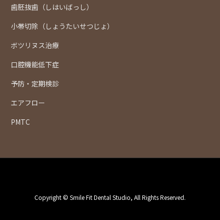
歯胚抜歯（しはいばっし）
小帯切除（しょうたいせつじょ）
ボツリヌス治療
口腔機能低下症
予防・定期検診
エアフロー
PMTC
Copyright © Smile Fit Dental Studio, All Rights Reserved.