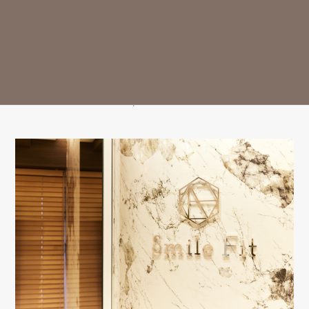
診療時間
月
火
水
木
金
土
日
祝
9:30-13:00
○
○
○
△
○
○
△
ー
14:30-18:00
○
○
○
△
○
○
△
ー
※13:00～14:30はお昼休み / 祝日は休診日となっております。