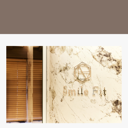
9:30-13:00
○
○
○
△
○
○
△
ー
14:30-18:00
○
○
○
△
○
○
△
ー
※13:00～14:30はお昼休み / 祝日は休診日となっております。