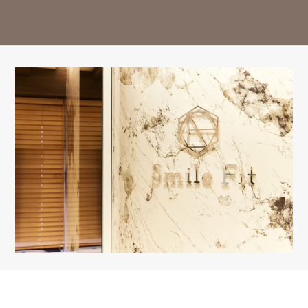
14:30-18:00
○
○
○
△
○
○
△
ー
※13:00～14:30はお昼休み / 祝日は休診日となっております。