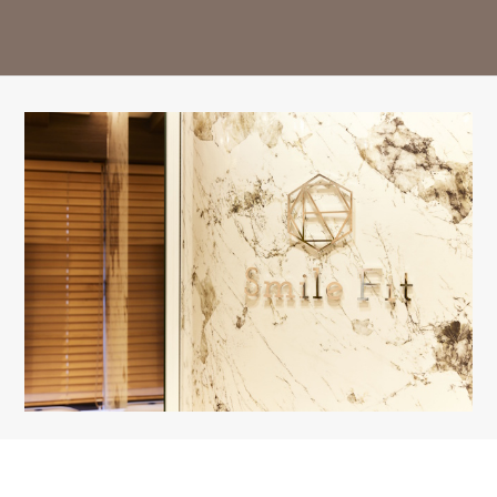
14:30-18:00
○
○
○
△
○
○
△
ー
※13:00～14:30はお昼休み / 祝日は休診日となっております。