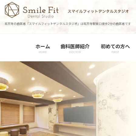
コ
ナ
ン
ビ
テ
ゲ
祐天寺の歯医者『スマイルフィットデンタルスタジオ』は祐天寺駅東口徒歩2分の歯医者です
ン
ー
ツ
シ
に
ョ
ホーム
歯科医師紹介
初めての方へ
移
ン
HOME
DOCTOR
FIRST
動
に
移
動