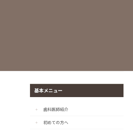
世界基準の滅菌・衛生管理
痛みに配慮した治療
マイクロスコープ
CADIAX（顎機能咬合診断診療プログラ
ム）
個室診療室の完備
基本メニュー
歯科医師紹介
初めての方へ