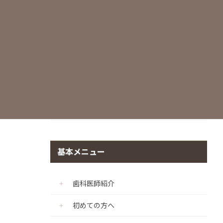
世界基準の滅菌・衛生管理
痛みに配慮した治療
マイクロスコープ
CADIAX（顎機能咬合診断診療プログラ
ム）
個室診療室の完備
基本メニュー
歯科医師紹介
初めての方へ