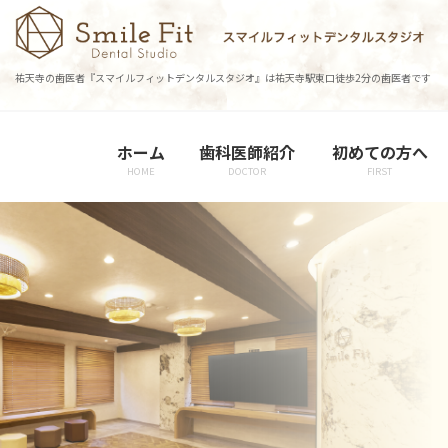
コ
ナ
ン
ビ
テ
ゲ
祐天寺の歯医者『スマイルフィットデンタルスタジオ』は祐天寺駅東口徒歩2分の歯医者です
ン
ー
ツ
シ
に
ョ
ホーム
歯科医師紹介
初めての方へ
移
ン
HOME
DOCTOR
FIRST
動
に
移
動