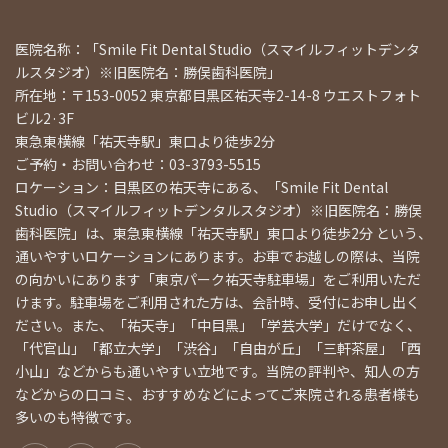
医院名称：「Smile Fit Dental Studio（スマイルフィットデンタ
ルスタジオ）※旧医院名：勝俣歯科医院」
所在地：〒153-0052 東京都目黒区祐天寺2-14-8 ウエストフォト
ビル2·3F
東急東横線「祐天寺駅」東口より徒歩2分
ご予約・お問い合わせ：03-3793-5515
ロケーション：目黒区の祐天寺にある、「Smile Fit Dental
Studio（スマイルフィットデンタルスタジオ）※旧医院名：勝俣
歯科医院」は、東急東横線「祐天寺駅」東口より徒歩2分 という、
通いやすいロケーションにあります。お車でお越しの際は、当院
の向かいにあります「東京パーク祐天寺駐車場」をご利用いただ
けます。駐車場をご利用された方は、会計時、受付にお申し出く
ださい。また、「祐天寺」「中目黒」「学芸大学」だけでなく、
「代官山」「都立大学」「渋谷」「自由が丘」「三軒茶屋」「西
小山」などからも通いやすい立地です。当院の評判や、知人の方
などからの口コミ、おすすめなどによってご来院される患者様も
多いのも特徴です。