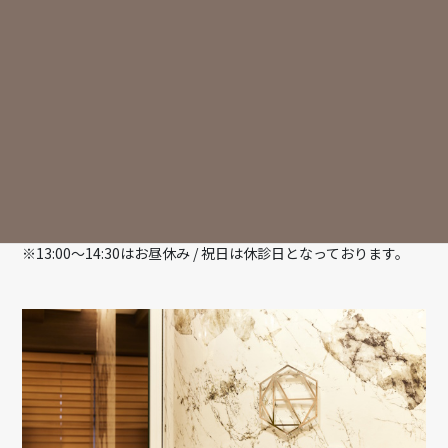
オ）
〒153-0052 東京都目黒区祐天寺2-14-8 ウエストフォトビル
2·3F
東急東横線「祐天寺駅」東口より徒歩2分
診療時間
月
火
水
木
金
土
日
祝
9:30-13:00
○
○
○
△
○
○
△
ー
14:30-18:00
○
○
○
△
○
○
△
ー
※13:00～14:30はお昼休み / 祝日は休診日となっております。