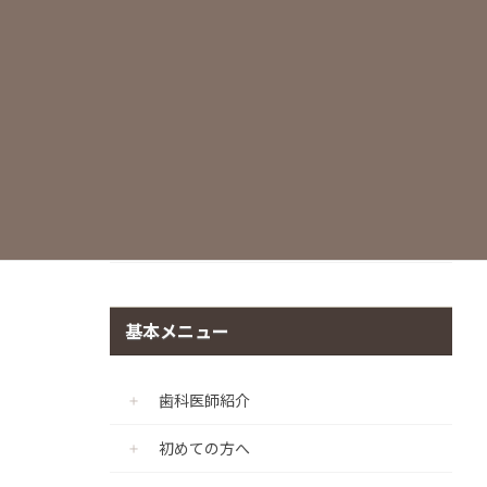
世界基準の滅菌・衛生管理
痛みに配慮した治療
マイクロスコープ
CADIAX（顎機能咬合診断診療プログラ
ム）
個室診療室の完備
基本メニュー
歯科医師紹介
初めての方へ