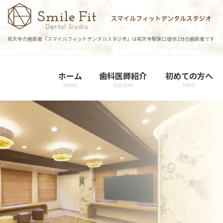
コ
ナ
ン
ビ
テ
ゲ
祐天寺の歯医者『スマイルフィットデンタルスタジオ』は祐天寺駅東口徒歩2分の歯医者です
ン
ー
ツ
シ
に
ョ
ホーム
歯科医師紹介
初めての方へ
移
ン
HOME
DOCTOR
FIRST
動
に
移
動