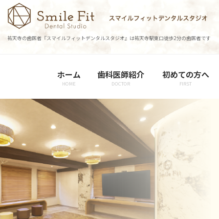
コ
ナ
ン
ビ
テ
ゲ
祐天寺の歯医者『スマイルフィットデンタルスタジオ』は祐天寺駅東口徒歩2分の歯医者です
ン
ー
ツ
シ
に
ョ
ホーム
歯科医師紹介
初めての方へ
移
ン
HOME
DOCTOR
FIRST
動
に
移
動