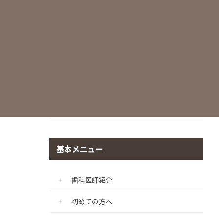
世界基準の滅菌・衛生管理
痛みに配慮した治療
マイクロスコープ
CADIAX（顎機能咬合診断診療プログラ
ム）
個室診療室の完備
基本メニュー
歯科医師紹介
初めての方へ