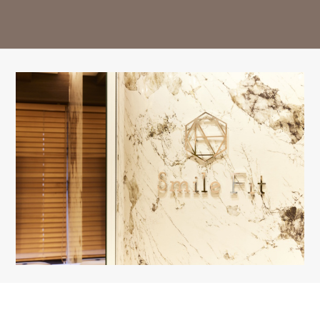
14:30-18:00
○
○
○
△
○
○
△
ー
※13:00～14:30はお昼休み / 祝日は休診日となっております。