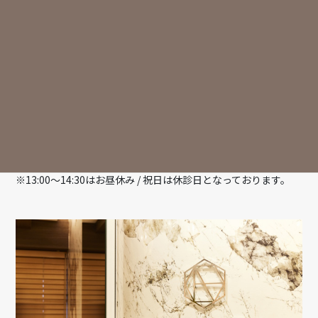
オ）
〒153-0052 東京都目黒区祐天寺2-14-8 ウエストフォトビル
2·3F
東急東横線「祐天寺駅」東口より徒歩2分
診療時間
月
火
水
木
金
土
日
祝
9:30-13:00
○
○
○
△
○
○
△
ー
14:30-18:00
○
○
○
△
○
○
△
ー
※13:00～14:30はお昼休み / 祝日は休診日となっております。