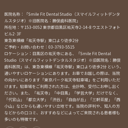
医院名称：「Smile Fit Dental Studio（スマイルフィットデンタ
ルスタジオ）※旧医院名：勝俣歯科医院」
所在地：〒153-0052 東京都目黒区祐天寺2-14-8 ウエストフォト
ビル2·3F
東急東横線「祐天寺駅」東口より徒歩2分
ご予約・お問い合わせ：03-3793-5515
ロケーション：目黒区の祐天寺にある、「Smile Fit Dental
Studio（スマイルフィットデンタルスタジオ）※旧医院名：勝俣
歯科医院」は、東急東横線「祐天寺駅」東口より徒歩2分 という、
通いやすいロケーションにあります。お車でお越しの際は、当院
の向かいにあります「東京パーク祐天寺駐車場」をご利用いただ
けます。駐車場をご利用された方は、会計時、受付にお申し出く
ださい。また、「祐天寺」「中目黒」「学芸大学」だけでなく、
「代官山」「都立大学」「渋谷」「自由が丘」「三軒茶屋」「西
小山」などからも通いやすい立地です。当院の評判や、知人の方
などからの口コミ、おすすめなどによってご来院される患者様も
多いのも特徴です。