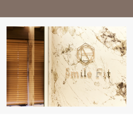
14:30-18:00
○
○
○
△
○
○
△
ー
※13:00～14:30はお昼休み / 祝日は休診日となっております。