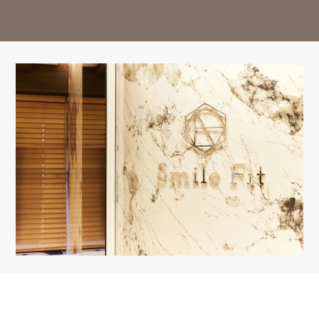
14:30-18:00
○
○
○
△
○
○
△
ー
※13:00～14:30はお昼休み / 祝日は休診日となっております。