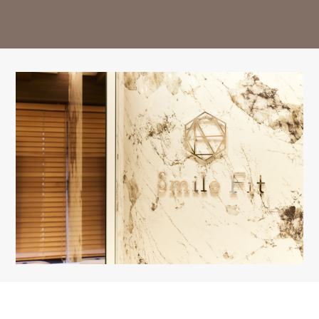
14:30-18:00
○
○
○
△
○
○
△
ー
※13:00～14:30はお昼休み / 祝日は休診日となっております。