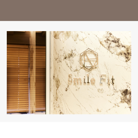
14:30-18:00
○
○
○
△
○
○
△
ー
※13:00～14:30はお昼休み / 祝日は休診日となっております。