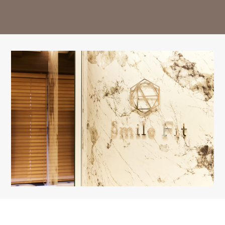
14:30-18:00
○
○
○
△
○
○
△
ー
※13:00～14:30はお昼休み / 祝日は休診日となっております。