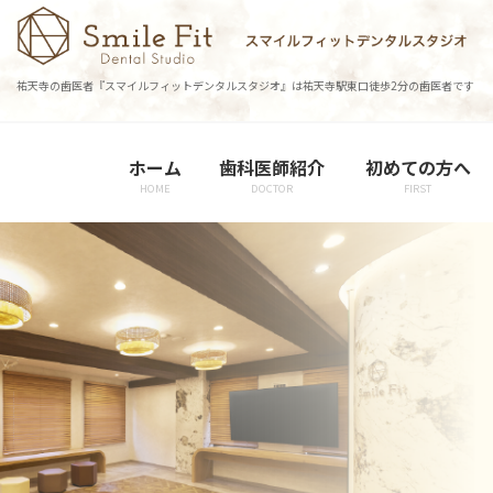
コ
ナ
ン
ビ
テ
ゲ
祐天寺の歯医者『スマイルフィットデンタルスタジオ』は祐天寺駅東口徒歩2分の歯医者です
ン
ー
ツ
シ
に
ョ
ホーム
歯科医師紹介
初めての方へ
移
ン
HOME
DOCTOR
FIRST
動
に
移
動