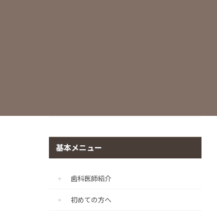
世界基準の滅菌・衛生管理
痛みに配慮した治療
マイクロスコープ
CADIAX（顎機能咬合診断診療プログラ
ム）
個室診療室の完備
基本メニュー
歯科医師紹介
初めての方へ