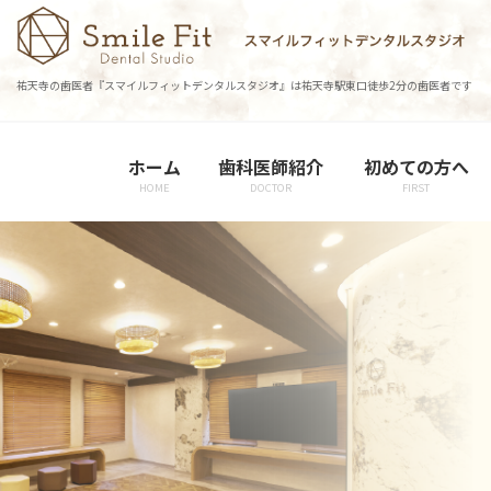
コ
ナ
ン
ビ
テ
ゲ
祐天寺の歯医者『スマイルフィットデンタルスタジオ』は祐天寺駅東口徒歩2分の歯医者です
ン
ー
ツ
シ
に
ョ
ホーム
歯科医師紹介
初めての方へ
移
ン
HOME
DOCTOR
FIRST
動
に
移
動