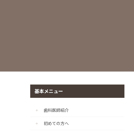
世界基準の滅菌・衛生管理
痛みに配慮した治療
マイクロスコープ
CADIAX（顎機能咬合診断診療プログラ
ム）
個室診療室の完備
基本メニュー
歯科医師紹介
初めての方へ