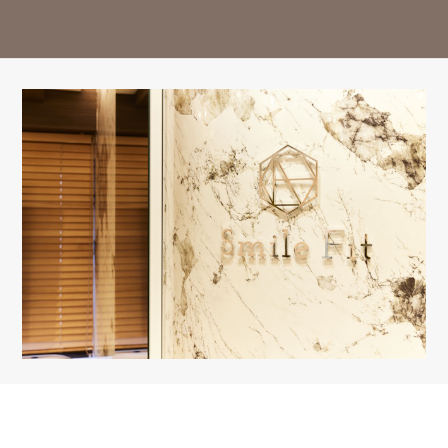
14:30-18:00
○
○
○
△
○
○
△
ー
※13:00～14:30はお昼休み / 祝日は休診日となっております。