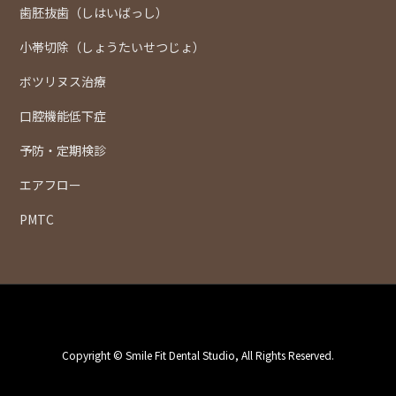
歯胚抜歯（しはいばっし）
小帯切除（しょうたいせつじょ）
ボツリヌス治療
口腔機能低下症
予防・定期検診
エアフロー
PMTC
Copyright © Smile Fit Dental Studio, All Rights Reserved.