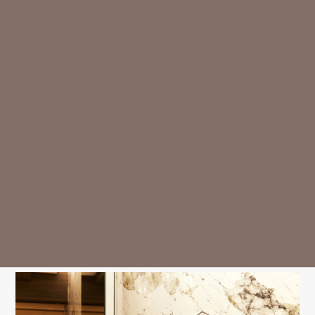
Smile Fit Dental Studio（スマイルフィットデンタルスタジ
オ）
〒153-0052 東京都目黒区祐天寺2-14-8 ウエストフォトビル
2·3F
東急東横線「祐天寺駅」東口より徒歩2分
診療時間
月
火
水
木
金
土
日
祝
9:30-13:00
○
○
○
△
○
○
△
ー
14:30-18:00
○
○
○
△
○
○
△
ー
※13:00～14:30はお昼休み / 祝日は休診日となっております。