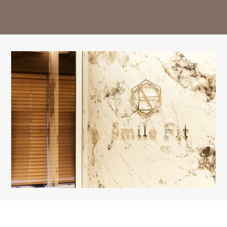
14:30-18:00
○
○
○
△
○
○
△
ー
※13:00～14:30はお昼休み / 祝日は休診日となっております。