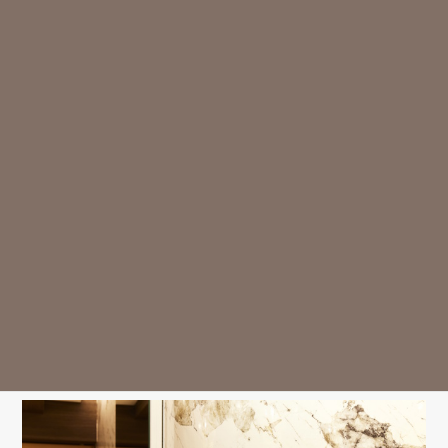
Smile Fit Dental Studio（スマイルフィットデンタルスタジ
オ）
〒153-0052 東京都目黒区祐天寺2-14-8 ウエストフォトビル
2·3F
東急東横線「祐天寺駅」東口より徒歩2分
診療時間
月
火
水
木
金
土
日
祝
9:30-13:00
○
○
○
△
○
○
△
ー
14:30-18:00
○
○
○
△
○
○
△
ー
※13:00～14:30はお昼休み / 祝日は休診日となっております。