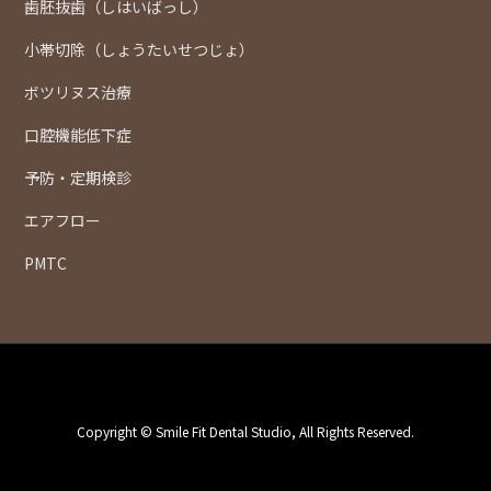
歯胚抜歯（しはいばっし）
小帯切除（しょうたいせつじょ）
ボツリヌス治療
口腔機能低下症
予防・定期検診
エアフロー
PMTC
Copyright © Smile Fit Dental Studio, All Rights Reserved.