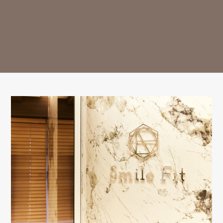
診療時間
月
火
水
木
金
土
日
祝
9:30-13:00
○
○
○
△
○
○
△
ー
14:30-18:00
○
○
○
△
○
○
△
ー
※13:00～14:30はお昼休み / 祝日は休診日となっております。